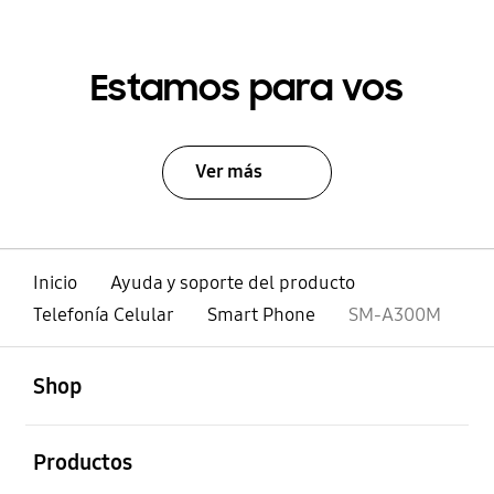
Estamos para vos
Ver más
Inicio
Ayuda y soporte del producto
Telefonía Celular
Smart Phone
SM-A300M
abierto
Footer Navigation
Shop
abierto
Productos