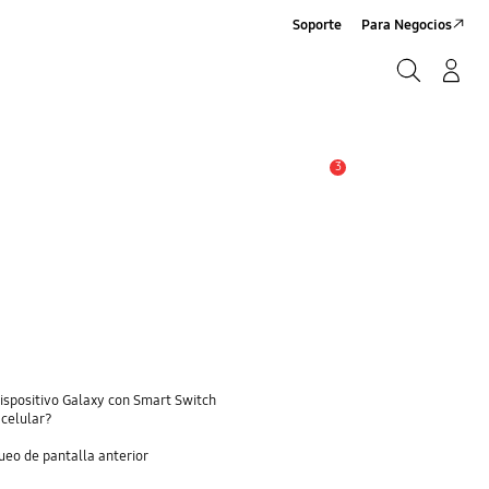
Soporte
Para Negocios
Buscar
Log-In/Sign-Up
Buscar
3
Alerta
dispositivo Galaxy con Smart Switch
 celular?
eo de pantalla anterior