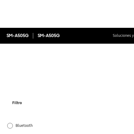
SM-A505G
SM-A505G
Soluciones y
Filtro
Bluetooth