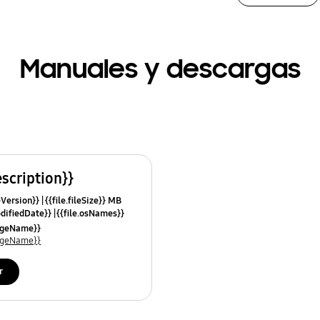
Manuales y descargas
escription}}
leVersion}}
{{file.fileSize}} MB
odifiedDate}}
{{file.osNames}}
uageName}}
uageName}}
r