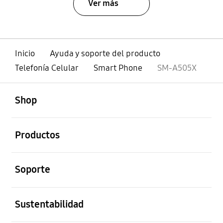
Ver más
Inicio
Ayuda y soporte del producto
Telefonía Celular
Smart Phone
SM-A505X
abierto
Footer Navigation
Shop
abierto
Productos
abierto
Soporte
abierto
Sustentabilidad
abierto