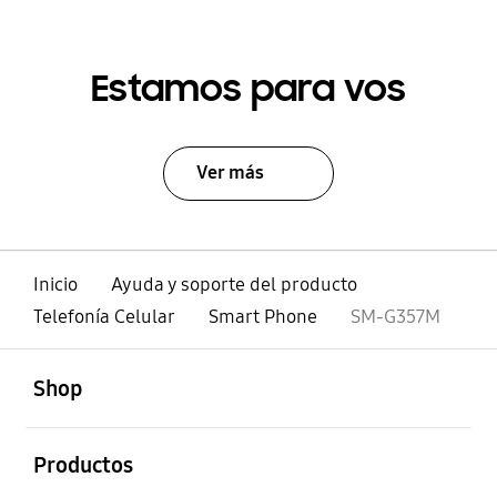
Estamos para vos
Ver más
Inicio
Ayuda y soporte del producto
Telefonía Celular
Smart Phone
SM-G357M
abierto
Footer Navigation
Shop
abierto
Productos