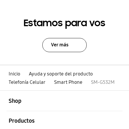
Estamos para vos
Ver más
Inicio
Ayuda y soporte del producto
Telefonía Celular
Smart Phone
SM-G532M
abierto
Footer Navigation
Shop
abierto
Productos