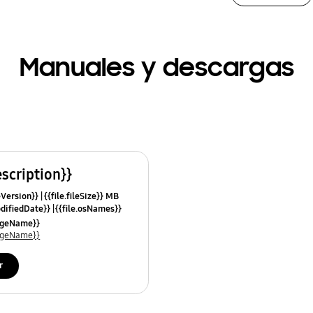
Manuales y descargas
escription}}
leVersion}}
{{file.fileSize}} MB
odifiedDate}}
{{file.osNames}}
uageName}}
uageName}}
r