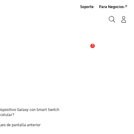
Soporte
Para Negocios
Buscar
Log-In/Sign-Up
Buscar
3
Alerta
dispositivo Galaxy con Smart Switch
 celular?
eo de pantalla anterior