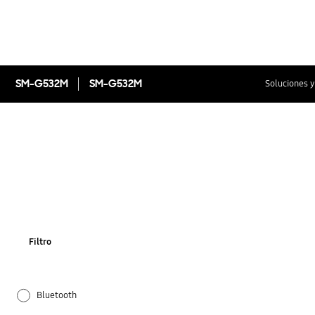
SM-G532M
SM-G532M
Soluciones y
Filtro
Bluetooth