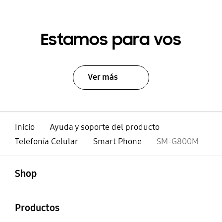
Estamos para vos
Ver más
Inicio
Ayuda y soporte del producto
Telefonía Celular
Smart Phone
SM-G800M
abierto
Footer Navigation
Shop
abierto
Productos