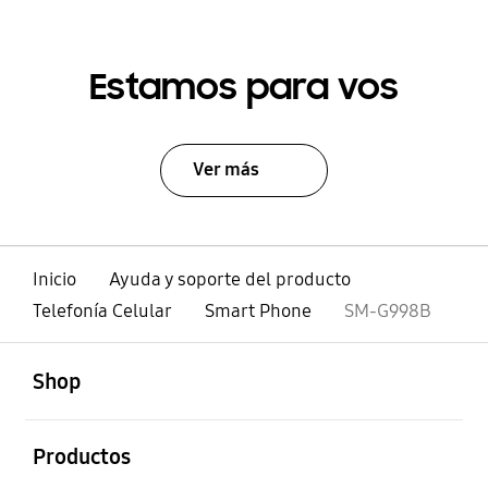
Estamos para vos
Ver más
Inicio
Ayuda y soporte del producto
Telefonía Celular
Smart Phone
SM-G998B
abierto
Footer Navigation
Shop
abierto
Productos