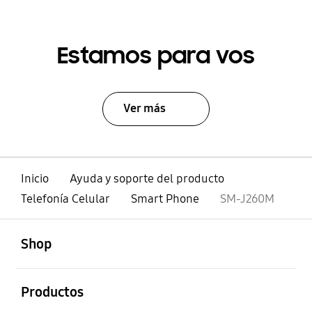
Estamos para vos
Ver más
Inicio
Ayuda y soporte del producto
Telefonía Celular
Smart Phone
SM-J260M
abierto
Footer Navigation
Shop
abierto
Productos