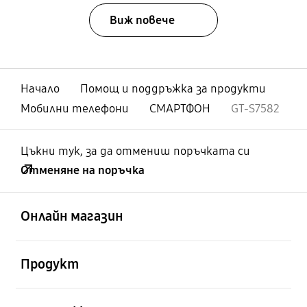
Виж повече
Начало
Помощ и поддръжка за продукти
Мобилни телефони
СМАРТФОН
GT-S7582
Цъкни тук, за да отмениш поръчката си
Отменяне на поръчка
отворен
Footer Navigation
Онлайн магазин
отворен
Продукт
отворен