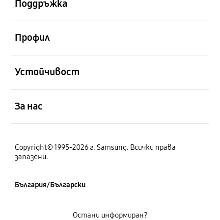
Поддръжка
отворен
Профил
отворен
Устойчивост
отворен
За нас
Copyright© 1995-2026 г. Samsung. Всички права
запазени.
България/Български
Остани информиран?