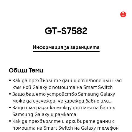
3
Известие
GT-S7582
Информация за гаранцията
Общи Теми
Как да прехвърлите данни от iPhone или iPad
към нов Galaxy с помощта на Smart Switch
Защо вашето устройство Samsung Galaxy
може да изглежда, че зарежда бавно или
изобщо не зарежда
Защо има разлика между дисплея на вашия
Samsung Galaxy и рамката
Как да прехвърляте и архивирате данни с
помощта на Smart Switch на Galaxy телефон