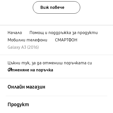
Виж повече
Начало
Помощ и поддръжка за продукти
Мобилни телефони
СМАРТФОН
Galaxy A3 (2016)
Цъкни тук, за да отмениш поръчката си
Отменяне на поръчка
отворен
Footer Navigation
Онлайн магазин
отворен
Продукт