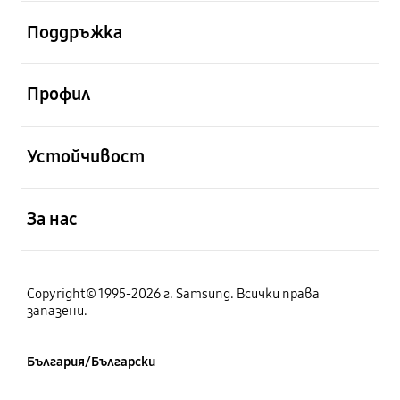
отворен
Поддръжка
отворен
Профил
отворен
Устойчивост
отворен
За нас
Copyright© 1995-2026 г. Samsung. Всички права
запазени.
България/Български