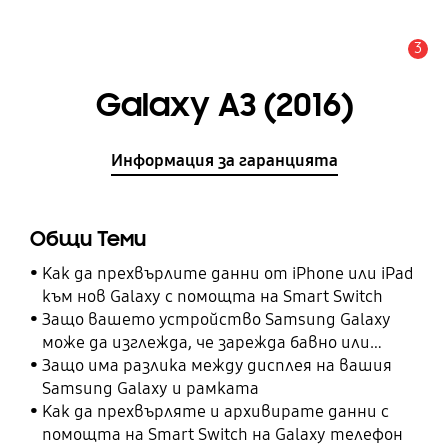
3
Известие
Galaxy A3 (2016)
Информация за гаранцията
Общи Теми
Как да прехвърлите данни от iPhone или iPad
към нов Galaxy с помощта на Smart Switch
Защо вашето устройство Samsung Galaxy
може да изглежда, че зарежда бавно или
изобщо не зарежда
Защо има разлика между дисплея на вашия
Samsung Galaxy и рамката
Как да прехвърляте и архивирате данни с
помощта на Smart Switch на Galaxy телефон