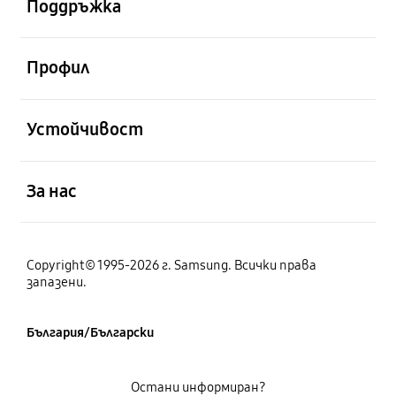
Поддръжка
отворен
Профил
отворен
Устойчивост
отворен
За нас
Copyright© 1995-2026 г. Samsung. Всички права
запазени.
България/Български
Остани информиран?