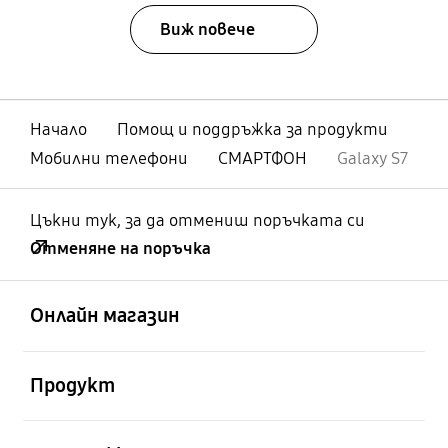
Виж повече
Начало
Помощ и поддръжка за продукти
Мобилни телефони
СМАРТФОН
Galaxy S7
Цъкни тук, за да отмениш поръчката си
Отменяне на поръчка
отворен
Footer Navigation
Онлайн магазин
отворен
Продукт
отворен