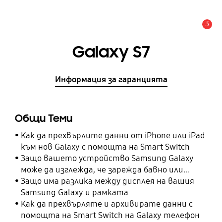
3
Известие
Galaxy S7
Информация за гаранцията
Общи Теми
Как да прехвърлите данни от iPhone или iPad
към нов Galaxy с помощта на Smart Switch
Защо вашето устройство Samsung Galaxy
може да изглежда, че зарежда бавно или
изобщо не зарежда
Защо има разлика между дисплея на вашия
Samsung Galaxy и рамката
Как да прехвърляте и архивирате данни с
помощта на Smart Switch на Galaxy телефон