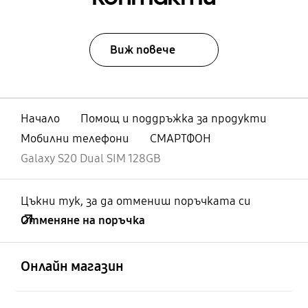
Виж повече
Начало
Помощ и поддръжка за продукти
Мобилни телефони
СМАРТФОН
Galaxy S20 Dual SIM 128GB
Цъкни тук, за да отмениш поръчката си
Отменяне на поръчка
отворен
Footer Navigation
Онлайн магазин
отворен