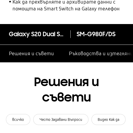
Как да прехвърляте и архивирате данни с
помощта на Smart Switch на Galaxy телефон
Galaxy S20 Dual SIM 128GB
SM-G980F/DS
Решения и съвети
Ръководства и изтегляни
Решения и
съвети
всичко
Често Задавани Въпроси
Видео Как да