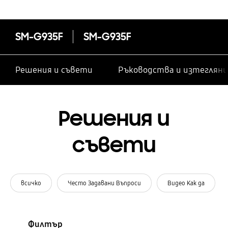
SM-G935F
SM-G935F
Решения и съвети
Ръководства и изтегляни
Решения и
съвети
всичко
Често Задавани Въпроси
Видео Как да
Филтър