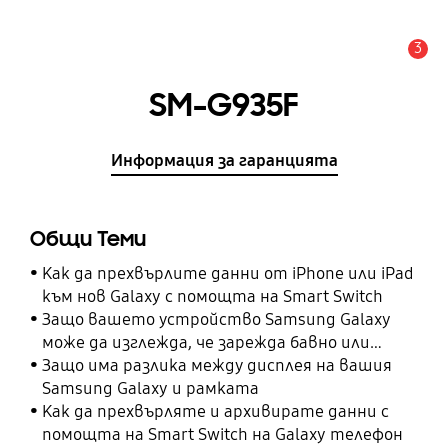
3
Известие
SM-G935F
Информация за гаранцията
Общи Теми
Как да прехвърлите данни от iPhone или iPad
към нов Galaxy с помощта на Smart Switch
Защо вашето устройство Samsung Galaxy
може да изглежда, че зарежда бавно или
изобщо не зарежда
Защо има разлика между дисплея на вашия
Samsung Galaxy и рамката
Как да прехвърляте и архивирате данни с
помощта на Smart Switch на Galaxy телефон