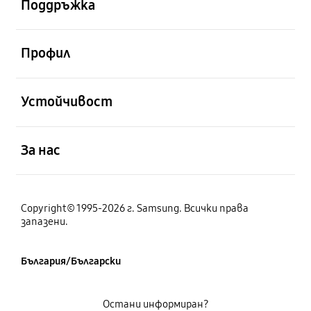
Поддръжка
отворен
Профил
отворен
Устойчивост
отворен
За нас
Copyright© 1995-2026 г. Samsung. Всички права
запазени.
България/Български
Остани информиран?