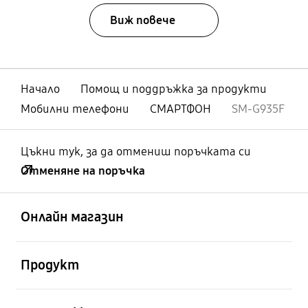
Виж повече
Начало
Помощ и поддръжка за продукти
Мобилни телефони
СМАРТФОН
SM-G935F
Цъкни тук, за да отмениш поръчката си
Отменяне на поръчка
отворен
Footer Navigation
Онлайн магазин
отворен
Продукт
отворен