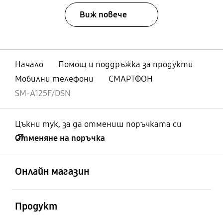
Виж повече
Начало
Помощ и поддръжка за продукти
Мобилни телефони
СМАРТФОН
SM-A125F/DSN
Цъкни тук, за да отмениш поръчката си
Отменяне на поръчка
отворен
Footer Navigation
Онлайн магазин
отворен
Продукт