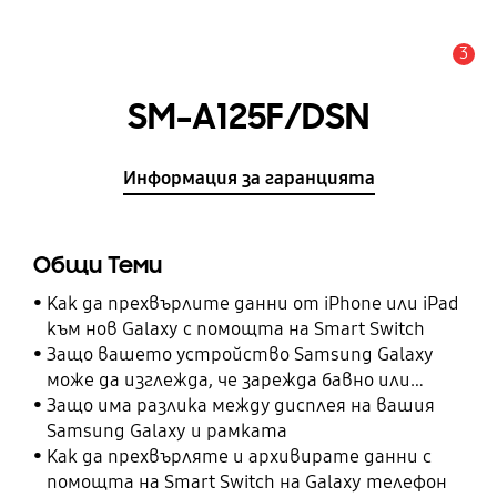
3
Известие
SM-A125F/DSN
Информация за гаранцията
Общи Теми
Как да прехвърлите данни от iPhone или iPad
към нов Galaxy с помощта на Smart Switch
Защо вашето устройство Samsung Galaxy
може да изглежда, че зарежда бавно или
изобщо не зарежда
Защо има разлика между дисплея на вашия
Samsung Galaxy и рамката
Как да прехвърляте и архивирате данни с
помощта на Smart Switch на Galaxy телефон