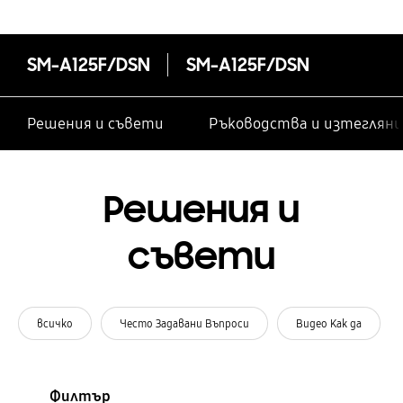
SM-A125F/DSN
SM-A125F/DSN
Решения и съвети
Ръководства и изтегляни
Решения и
съвети
всичко
Често Задавани Въпроси
Видео Как да
Филтър