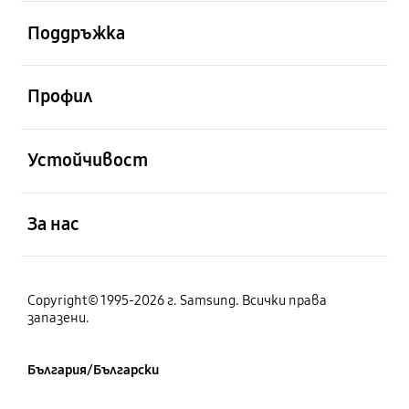
отворен
Поддръжка
отворен
Профил
отворен
Устойчивост
отворен
За нас
Copyright© 1995-2026 г. Samsung. Всички права
запазени.
България/Български