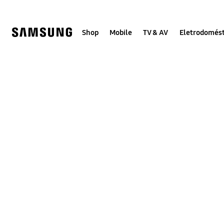
Skip
to
content
Shop
Mobile
TV & AV
Eletrodomést