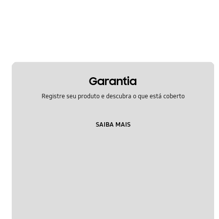
Liga/Desliga
Mensagem
Multimídia
Rede & WiFi
Garantia
Samsung Apps
Registre seu produto e descubra o que está coberto
Segurança
SAIBA MAIS
Áudio