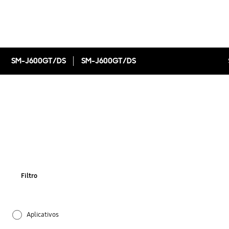
SM-J600GT/DS
SM-J600GT/DS
Filtro
Aplicativos