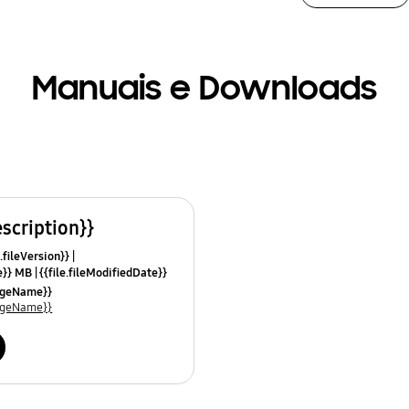
Manuais e Downloads
escription}}
.fileVersion}}
ze}} MB
{{file.fileModifiedDate}}
mes}}
uageName}}
uageName}}