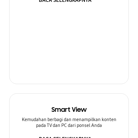
BACA SELENGKAPNYA
Smart View
Kemudahan berbagi dan menampilkan konten
pada TV dan PC dari ponsel Anda