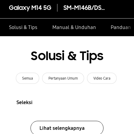
Galaxy M14 5G
SM-M146B/DSN
Solusi & Tips
Manual & Unduhan
Panduan I
Solusi & Tips
Semua
Pertanyaan Umum
Video Cara
Seleksi
Lihat selengkapnya