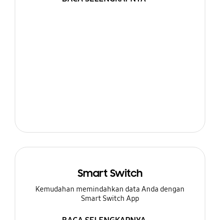
Smart Switch
Kemudahan memindahkan data Anda dengan
Smart Switch App