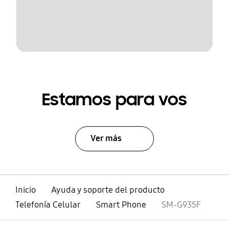
Estamos para vos
Ver más
Inicio
Ayuda y soporte del producto
Telefonía Celular
Smart Phone
SM-G935F
abierto
Footer Navigation