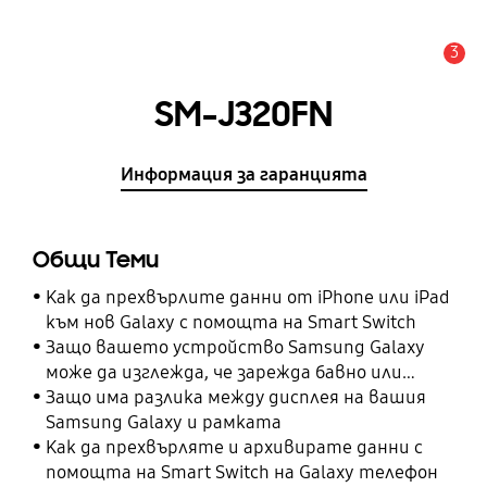
3
Известие
SM-J320FN
Информация за гаранцията
Общи Теми
Как да прехвърлите данни от iPhone или iPad
към нов Galaxy с помощта на Smart Switch
Защо вашето устройство Samsung Galaxy
може да изглежда, че зарежда бавно или
изобщо не зарежда
Защо има разлика между дисплея на вашия
Samsung Galaxy и рамката
Как да прехвърляте и архивирате данни с
помощта на Smart Switch на Galaxy телефон