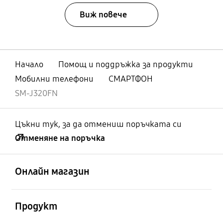
Виж повече
Начало
Помощ и поддръжка за продукти
Мобилни телефони
СМАРТФОН
SM-J320FN
Цъкни тук, за да отмениш поръчката си
Отменяне на поръчка
отворен
Footer Navigation
Онлайн магазин
отворен
Продукт