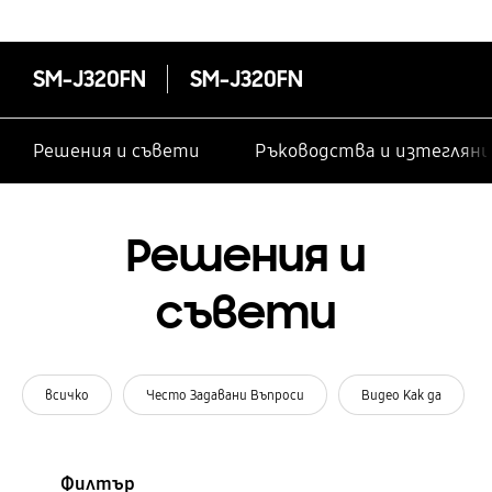
SM-J320FN
SM-J320FN
Решения и съвети
Ръководства и изтегляни
Решения и
съвети
всичко
Често Задавани Въпроси
Видео Как да
Филтър