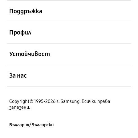
отворен
Поддръжка
отворен
Профил
отворен
Устойчивост
отворен
За нас
Copyright© 1995-2026 г. Samsung. Всички права
запазени.
България/Български