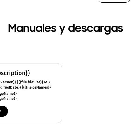
Manuales y descargas
escription}}
leVersion}}
{{file.fileSize}} MB
odifiedDate}}
{{file.osNames}}
uageName}}
uageName}}
r