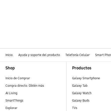
Inicio
Ayuda y soporte del producto
Telefonía Celular
Smart Pho
Footer Navigation
Shop
Productos
Inicio de Comprar
Galaxy Smartphone
Compra directo. Obtén más
Galaxy Tab
AI Living
Galaxy Watch
SmartThings
Galaxy Buds
Explorar
TVs