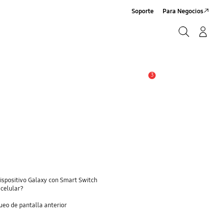
Soporte
Para Negocios
Buscar
Log-In/Sign-Up
Buscar
3
Alerta
dispositivo Galaxy con Smart Switch
 celular?
eo de pantalla anterior