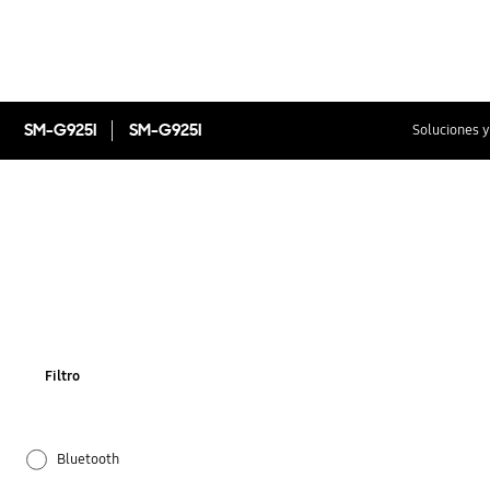
SM-G925I
SM-G925I
Soluciones y
Filtro
Bluetooth