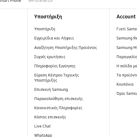
Smart Phone
SM-G781B/DS
Υποστήριξη
Account
Υποστήριξη
Γιατί Sams
Εγχειρίδια και Λήψεις
Samsung R
Αναζήτηση Υποστήριξης Προϊόντος
Samsung M
Συχνές ερωτήσεις
Παραγγελί
Πληροφορίες Εγγύησης
Η σελίδα μ
Εύρεση Κέντρου Τεχνικής
Τα προϊόντ
Υποστήριξης
Κουπόνια
Επισκευή Samsung
Όροι Sams
Παρακολούθηση επισκευής
Κανονιστικές Πληροφορίες
Κόστος επισκευής
Live Chat
WhatsApp