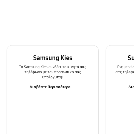
Κάμερα
Κλήση & Επαφές
Κλείδωμα
Μπαταρία
Ρυθμίσεις
Samsung Kies
S
To Samsung Kies συνδέει το κινητό σας
Ενημερώστ
Τρόπος χρήσης
τηλέφωνο με τον προσωπικό σας
σας τηλεφ
υπολογιστή!
Φόρτιση/Εκκίνηση
Διαβάστε Περισσότερα
Δι