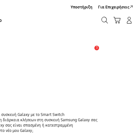
Υποστήριξη
Για Επιχειρήσεις
ΑΝΑΖΗΤΗΣΗ
Καλάθι Αγορών
Σύνδεση/Εγγραφή
ρ
ΑΝΑΖΗΤΗΣΗ
3
Ειδοποίηση
 συσκευή Galaxy με το Smart Switch
τη διάρκεια κλήσεων στη συσκευή Samsung Galaxy σας
axy σας είναι σπασμένη ή κατεστραμμένη
το νέο μου Galaxy;