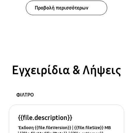
Προβολή περισσότερων
Εγχειρίδια & Λήψεις
ΦΙΛΤΡΟ
{{file.description}}
Έκδοση {{file.fileVersion}}
{{file.fileSize}} MB