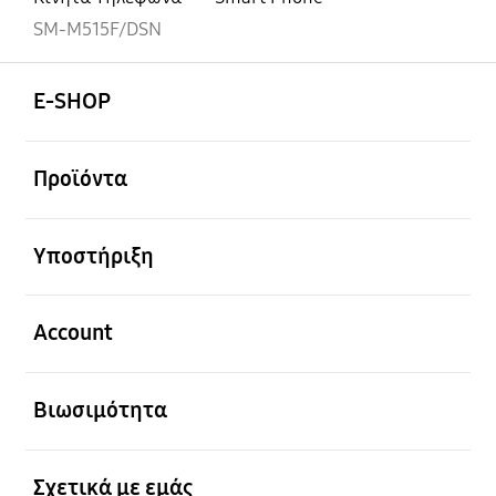
SM-M515F/DSN
Ανοίξτε
Footer Navigation
E-SHOP
Ανοίξτε
Προϊόντα
Ανοίξτε
Υποστήριξη
Ανοίξτε
Account
Ανοίξτε
Βιωσιμότητα
Ανοίξτε
Σχετικά με εμάς