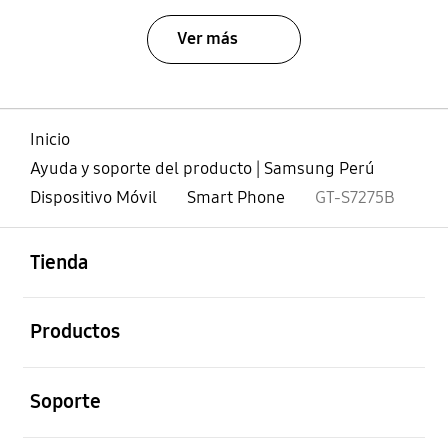
Ver más
Inicio
Ayuda y soporte del producto | Samsung Perú
Dispositivo Móvil
Smart Phone
GT-S7275B
abierto
Footer Navigation
Tienda
abierto
Productos
abierto
Soporte
abierto