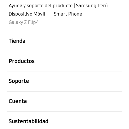
Ayuda y soporte del producto | Samsung Perú
Dispositivo Móvil
Smart Phone
Galaxy Z Flip4
abierto
Footer Navigation
Tienda
abierto
Productos
abierto
Soporte
abierto
Cuenta
abierto
Sustentabilidad