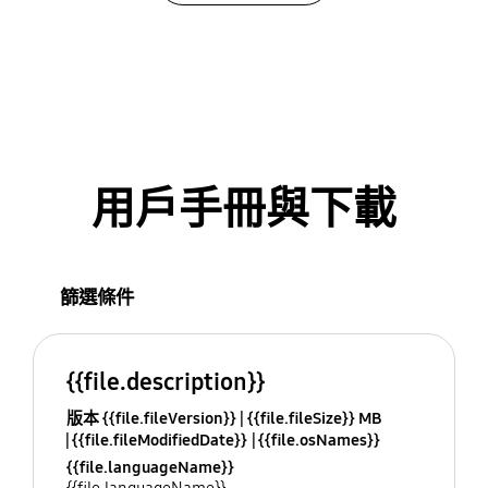
用戶手冊與下載
篩選條件
{{file.description}}
版本 {{file.fileVersion}}
{{file.fileSize}} MB
{{file.fileModifiedDate}}
{{file.osNames}}
{{file.languageName}}
{{file.languageName}}