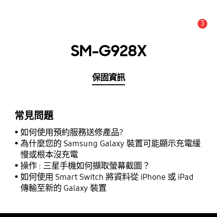
3
新聞與公告 :
公告
SM-G928X
保固資訊
常見問題
如何使用預約服務送修產品?
為什麼您的 Samsung Galaxy 裝置可能顯示充電緩
慢或根本沒充電
操作 : 三星手機如何擷取螢幕截圖？
如何使用 Smart Switch 將資料從 iPhone 或 iPad
傳輸至新的 Galaxy 裝置