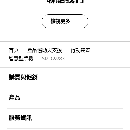
檢視更多
首頁
產品協助與支援
行動裝置
智慧型手機
SM-G928X
Footer Navigation
打開
購買與促銷
打開
產品
打開
服務資訊
打開