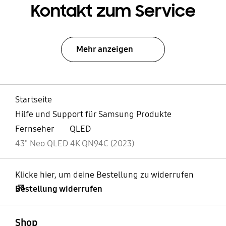
Kontakt zum Service
Mehr anzeigen
Startseite
Hilfe und Support für Samsung Produkte
Fernseher
QLED
43" Neo QLED 4K QN94C (2023)
Klicke hier, um deine Bestellung zu widerrufen
Bestellung widerrufen
öffnen
Footer Navigation
Shop