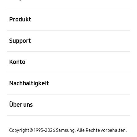
öffnen
Produkt
öffnen
Support
öffnen
Konto
öffnen
Nachhaltigkeit
öffnen
Über uns
Copyright© 1995-2026 Samsung. Alle Rechte vorbehalten.