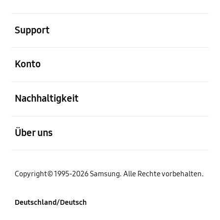
öffnen
Support
öffnen
Konto
öffnen
Nachhaltigkeit
öffnen
Über uns
Copyright© 1995-2026 Samsung. Alle Rechte vorbehalten.
Deutschland/Deutsch