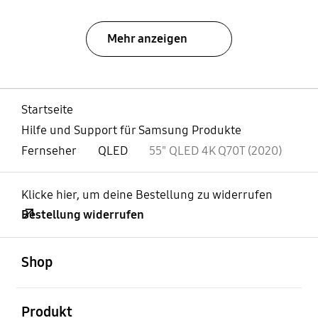
Mehr anzeigen
Startseite
Hilfe und Support für Samsung Produkte
Fernseher
QLED
55" QLED 4K Q70T (2020)
Klicke hier, um deine Bestellung zu widerrufen
Bestellung widerrufen
öffnen
Footer Navigation
Shop
öffnen
Produkt