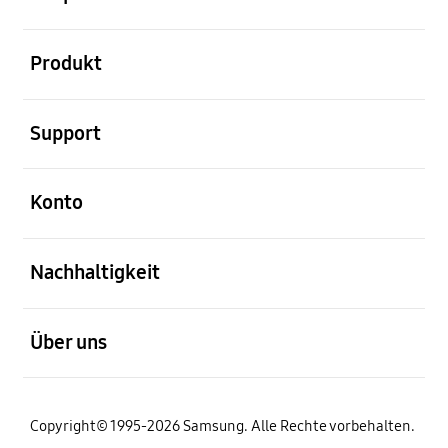
öffnen
Produkt
öffnen
Support
öffnen
Konto
öffnen
Nachhaltigkeit
öffnen
Über uns
Copyright© 1995-2026 Samsung. Alle Rechte vorbehalten.