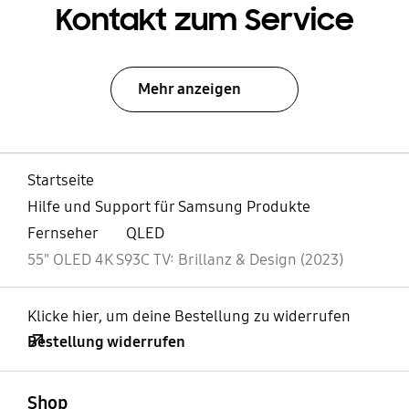
Kontakt zum Service
Mehr anzeigen
Startseite
Hilfe und Support für Samsung Produkte
Fernseher
QLED
55" OLED 4K S93C TV: Brillanz & Design (2023)
Klicke hier, um deine Bestellung zu widerrufen
Bestellung widerrufen
öffnen
Footer Navigation
Shop