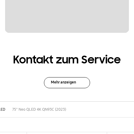
Kontakt zum Service
Mehr anzeigen
LED
75" Neo QLED 4K QN93C (2023)