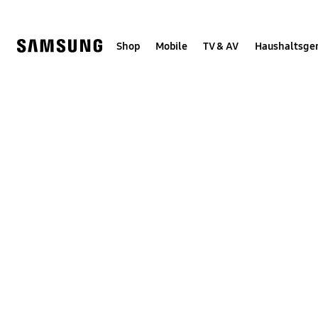
Skip
Skip
to
to
content
accessibility
help
Shop
Mobile
TV & AV
Haushaltsge