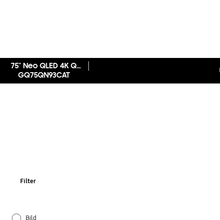
75" Neo QLED 4K QN93C (2023)
GQ75QN93CAT
Filter
Bild