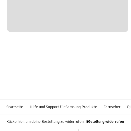
Startseite
Hilfe und Support für Samsung Produkte
Fernseher
Q
Klicke hier, um deine Bestellung zu widerrufen
Bestellung widerrufen
Footer Navigation