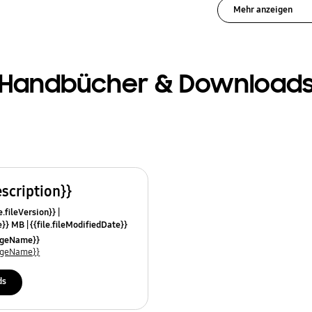
Mehr anzeigen
Handbücher & Download
escription}}
e.fileVersion}}
ze}} MB
{{file.fileModifiedDate}}
mes}}
uageName}}
uageName}}
ds