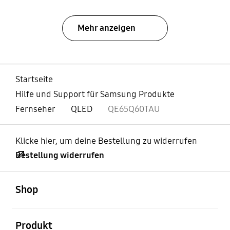
Mehr anzeigen
Startseite
Hilfe und Support für Samsung Produkte
Fernseher
QLED
QE65Q60TAU
Klicke hier, um deine Bestellung zu widerrufen
Bestellung widerrufen
öffnen
Footer Navigation
Shop
öffnen
Produkt