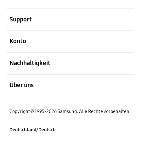
öffnen
Support
öffnen
Konto
öffnen
Nachhaltigkeit
öffnen
Über uns
Copyright© 1995-2026 Samsung. Alle Rechte vorbehalten.
Deutschland/Deutsch