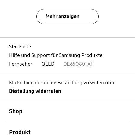
Mehr anzeigen
Startseite
Hilfe und Support für Samsung Produkte
Fernseher
QLED
QE65Q80TAT
Klicke hier, um deine Bestellung zu widerrufen
Bestellung widerrufen
öffnen
Footer Navigation
Shop
öffnen
Produkt