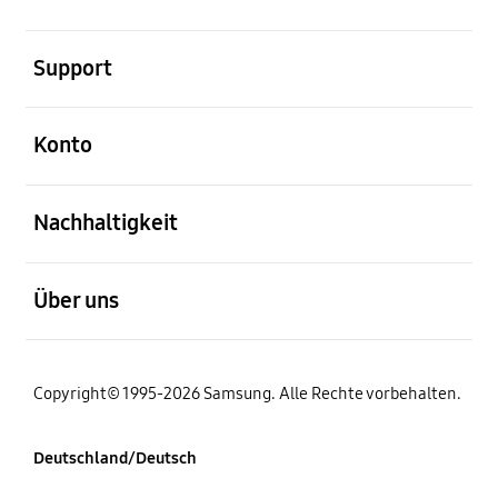
öffnen
Support
öffnen
Konto
öffnen
Nachhaltigkeit
öffnen
Über uns
Copyright© 1995-2026 Samsung. Alle Rechte vorbehalten.
Deutschland/Deutsch