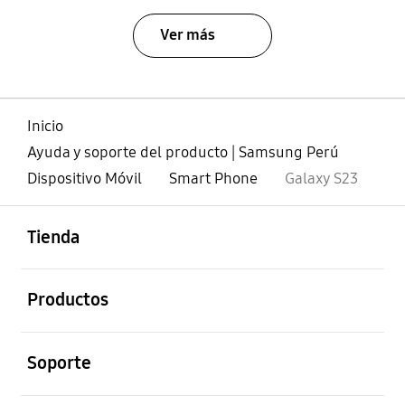
Ver más
Inicio
Ayuda y soporte del producto | Samsung Perú
Dispositivo Móvil
Smart Phone
Galaxy S23
abierto
Footer Navigation
Tienda
abierto
Productos
abierto
Soporte
abierto