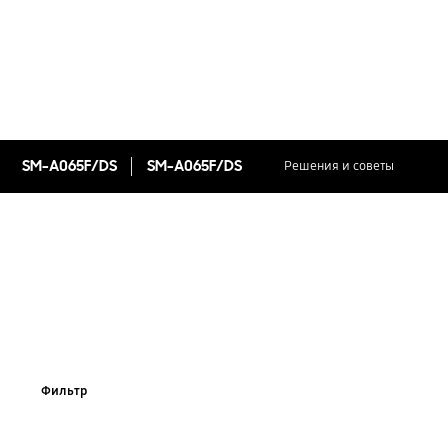
SM-A065F/DS
SM-A065F/DS
Решения и советы
Фильтр