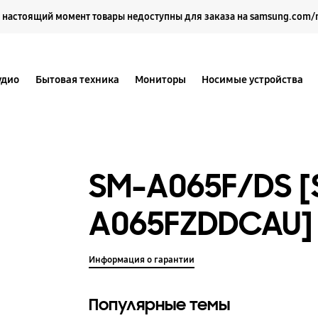
Выберите свое местоположение и язык.
 настоящий момент товары недоступны для заказа на samsung.com/
удио
Бытовая техника
Мониторы
Носимые устройства
SM-A065F/DS [
A065FZDDCAU]
Информация о гарантии
Популярные темы