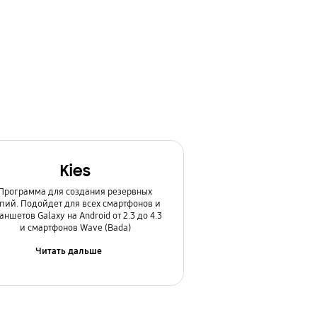
Kies
Программа для создания резервных
пий. Подойдет для всех смартфонов и
аншетов Galaxy на Android от 2.3 до 4.3
и смартфонов Wave (Bada)
Читать дальше