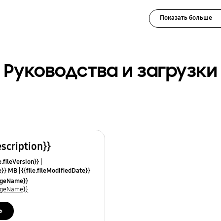
Показать больше
Руководства и загрузки
escription}}
e.fileVersion}}
ze}} MB
{{file.fileModifiedDate}}
mes}}
uageName}}
uageName}}
ь