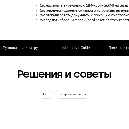
Как настроить виртуальную SIM-карту (eSIM) на Sam
Как перенести данные со старого устройства на нов
Как отсканировать документы с помощью смартфона
Как сделать сброс настроек (hard reset, factory rese
Руководства и загрузки
Interactive Guide
Полезные с
Решения и советы
Все
Вопросы и ответы