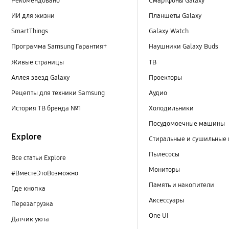
Рекомендовано
Смартфоны Galaxy
ИИ для жизни
Планшеты Galaxy
SmartThings
Galaxy Watch
Программа Samsung Гарантия+
Наушники Galaxy Buds
Живые страницы
ТВ
Аллея звезд Galaxy
Проекторы
Рецепты для техники Samsung
Аудио
История ТВ бренда №1
Холодильники
Посудомоечные машины
Explore
Стиральные и сушильные
Пылесосы
Все статьи Explore
Мониторы
#ВместеЭтоВозможно
Память и накопители
Где кнопка
Аксессуары
Перезагрузка
One UI
Датчик уюта