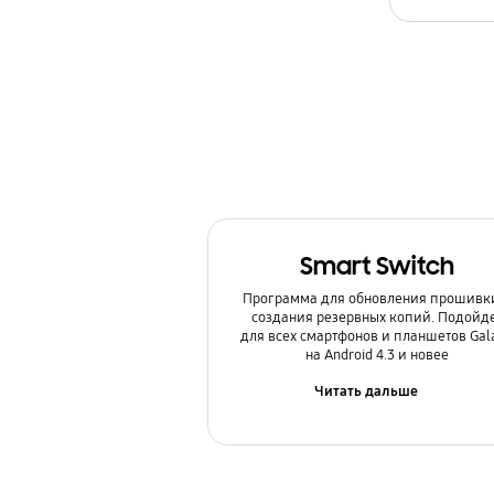
Камера
Копия данных / Восстановление
Мультимедийный контент
Настройка
Обновление
Smart Switch
Питание / Зарядка
Программа для обновления прошивк
Приложения
создания резервных копий. Подойд
для всех смартфонов и планшетов Gal
на Android 4.3 и новее
Связь / Сеть / Звонки
Читать дальше
Сообщения / Почта
Спецификации / Функции