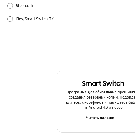
Bluetooth
Kies/Smart Switch ПК
Samsung Apps
Samsung Hub
Samsung Pay
Батарея
Smart Switch
Беспроводной интернет / Wi-Fi
Программа для обновления прошивк
создания резервных копий. Подойд
Блокировка
для всех смартфонов и планшетов Gal
на Android 4.3 и новее
Звук / Динамик / Микрофон
Читать дальше
Использование