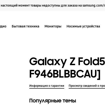
Выберите свое местоположение и язык.
 настоящий момент товары недоступны для заказа на samsung.com/
удио
Бытовая техника
Мониторы
Носимые устройства
Galaxy Z Fold5
F946BLBBCAU]
Информация о гарантии
Просмотр сведений о про
Популярные темы