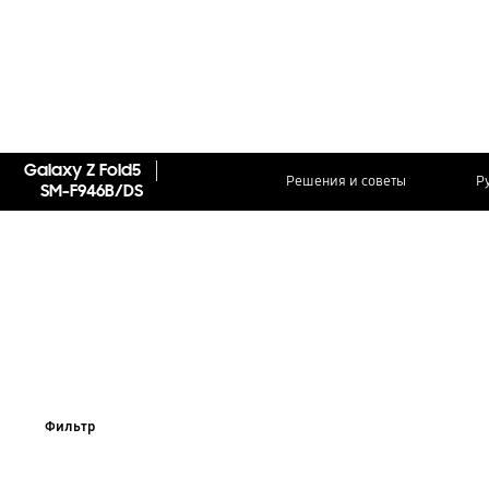
Galaxy Z Fold5
Решения и советы
Р
SM-F946B/DS
Фильтр