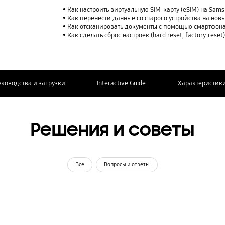
Как настроить виртуальную SIM-карту (eSIM) на Sam
Как перенести данные со старого устройства на нов
Как отсканировать документы с помощью смартфона
Как сделать сброс настроек (hard reset, factory rese
уководства и загрузки
Interactive Guide
Характеристик
Решения и советы
Все
Вопросы и ответы