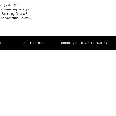
sung Galaxy?
ый Samsung Galaxy?
 Samsung Galaxy?
t) на Samsung Galaxy?
и
Полезные ссылки
Дополнительная информация
СВЯЖИТЕСЬ
С НАМИ