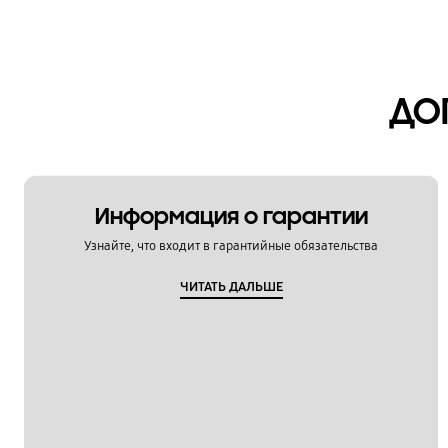
Камера
Копия данных / Восстановление
ДО
Мультимедийный контент
Настройка
Обновление
Информация о гарантии
Питание / Зарядка
Узнайте, что входит в гарантийные обязательства
Приложения
ЧИТАТЬ ДАЛЬШЕ
Связь / Сеть / Звонки
Сообщения / Почта
Спецификации / Функции