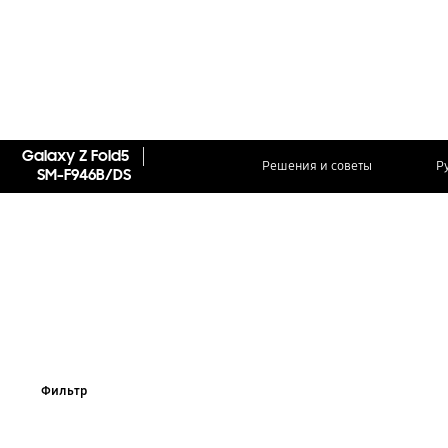
Galaxy Z Fold5
Решения и советы
Р
SM-F946B/DS
Фильтр