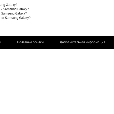
sung Galaxy?
ый Samsung Galaxy?
 Samsung Galaxy?
t) на Samsung Galaxy?
и
Полезные ссылки
Дополнительная информация
СВЯЖИТЕСЬ
С НАМИ