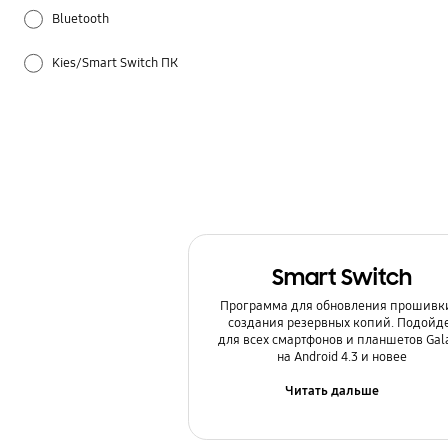
Bluetooth
Kies/Smart Switch ПК
Samsung Apps
Samsung Hub
Samsung Pay
Батарея
Smart Switch
Беспроводной интернет / Wi-Fi
Программа для обновления прошивк
создания резервных копий. Подойд
Блокировка
для всех смартфонов и планшетов Gal
на Android 4.3 и новее
Звук / Динамик / Микрофон
Читать дальше
Использование