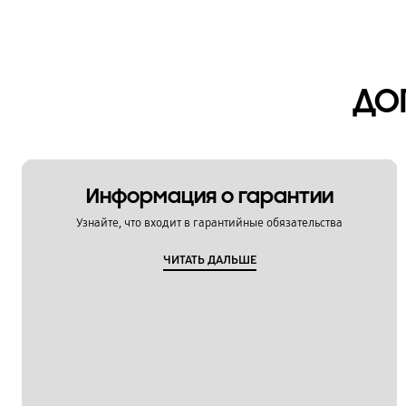
Камера
Копия данных / Восстановление
ДО
Мультимедийный контент
Настройка
Обновление
Информация о гарантии
Питание / Зарядка
Узнайте, что входит в гарантийные обязательства
Приложения
ЧИТАТЬ ДАЛЬШЕ
Связь / Сеть / Звонки
Сообщения / Почта
Спецификации / Функции