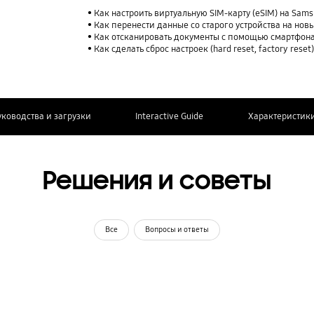
Как настроить виртуальную SIM-карту (eSIM) на Sam
Как перенести данные со старого устройства на нов
Как отсканировать документы с помощью смартфона
Как сделать сброс настроек (hard reset, factory rese
уководства и загрузки
Interactive Guide
Характеристик
Решения и советы
Все
Вопросы и ответы