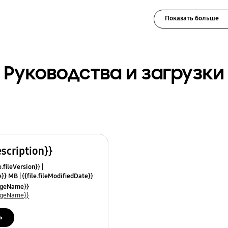
Показать больше
Руководства и загрузки
escription}}
e.fileVersion}}
ze}} MB
{{file.fileModifiedDate}}
mes}}
uageName}}
uageName}}
ь