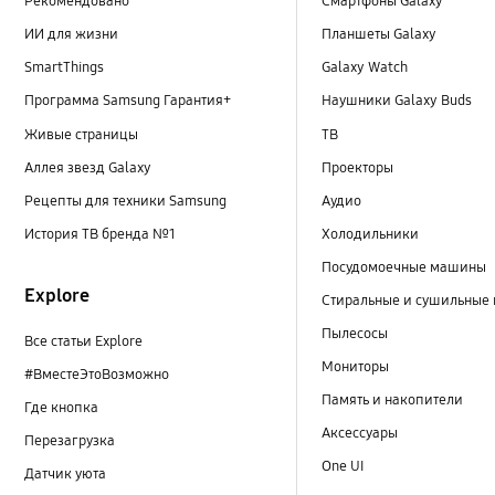
Рекомендовано
Смартфоны Galaxy
ИИ для жизни
Планшеты Galaxy
SmartThings
Galaxy Watch
Программа Samsung Гарантия+
Наушники Galaxy Buds
Живые страницы
ТВ
Аллея звезд Galaxy
Проекторы
Рецепты для техники Samsung
Аудио
История ТВ бренда №1
Холодильники
Посудомоечные машины
Explore
Стиральные и сушильные
Пылесосы
Все статьи Explore
Мониторы
#ВместеЭтоВозможно
Память и накопители
Где кнопка
Аксессуары
Перезагрузка
One UI
Датчик уюта