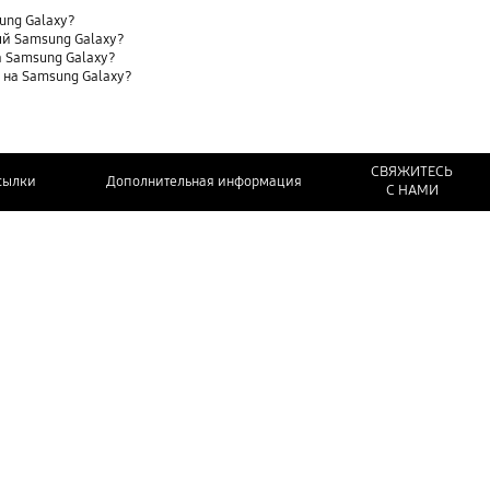
sung Galaxy?
ый Samsung Galaxy?
 Samsung Galaxy?
t) на Samsung Galaxy?
СВЯЖИТЕСЬ
сылки
Дополнительная информация
С НАМИ