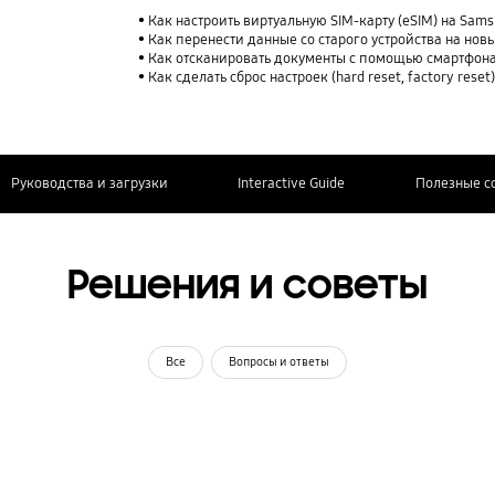
Как настроить виртуальную SIM-карту (eSIM) на Sam
Как перенести данные со старого устройства на нов
Как отсканировать документы с помощью смартфона
Как сделать сброс настроек (hard reset, factory rese
Руководства и загрузки
Interactive Guide
Полезные с
Решения и советы
Все
Вопросы и ответы