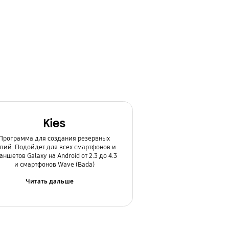
Kies
Программа для создания резервных
пий. Подойдет для всех смартфонов и
аншетов Galaxy на Android от 2.3 до 4.3
и смартфонов Wave (Bada)
Читать дальше