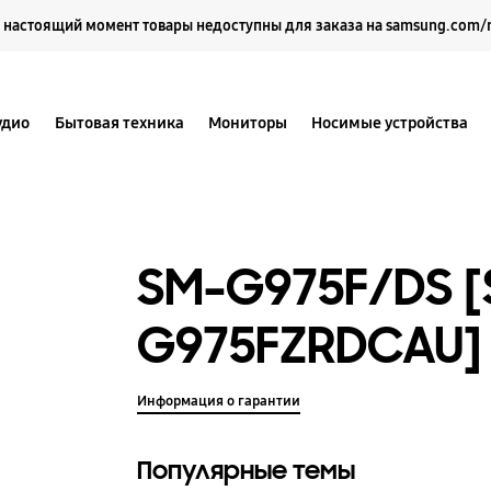
Выберите свое местоположение и язык.
 настоящий момент товары недоступны для заказа на samsung.com/
удио
Бытовая техника
Мониторы
Носимые устройства
SM-G975F/DS [
G975FZRDCAU]
Информация о гарантии
Популярные темы