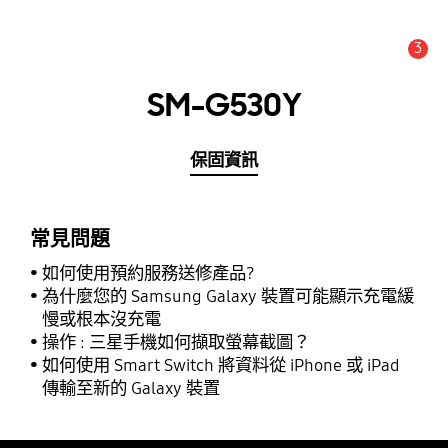
3
新聞與公告 :
公告
SM-G530Y
保固資訊
常見問題
如何使用預約服務送修產品?
為什麼您的 Samsung Galaxy 裝置可能顯示充電緩
慢或根本沒充電
操作 : 三星手機如何擷取螢幕截圖？
如何使用 Smart Switch 將資料從 iPhone 或 iPad
傳輸至新的 Galaxy 裝置