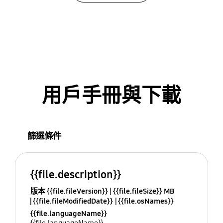
用戶手冊與下載
篩選條件
{{file.description}}
版本 {{file.fileVersion}}
{{file.fileSize}} MB
{{file.fileModifiedDate}}
{{file.osNames}}
{{file.languageName}}
{{file.languageName}}