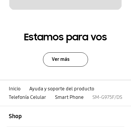
Estamos para vos
Ver más
Inicio
Ayuda y soporte del producto
Telefonía Celular
Smart Phone
SM-G975F/DS
abierto
Footer Navigation
Shop
abierto