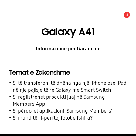
3
Njoftim
Galaxy A41
Informacione për Garancinë
Temat e Zakonshme
Si të transferoni të dhëna nga një iPhone ose iPad
në një pajisje të re Galaxy me Smart Switch
Si regjistrohet produkti juaj në Samsung
Members App
Si përdoret aplikacioni 'Samsung Members'.
Si mund të ri-përftoj fotot e fshira?