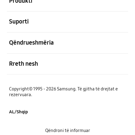
Produkti
e hapur
Suporti
e hapur
Qëndrueshmëria
e hapur
Rreth nesh
Copyright© 1995 - 2026 Samsung. Të gjitha të drejtat e
rezervuara.
AL/Shqip
Qëndroni të informuar