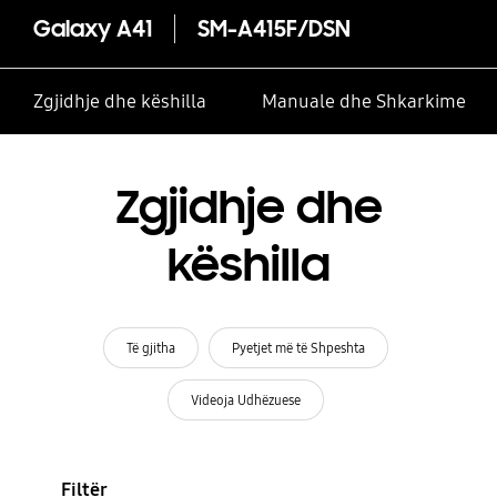
Galaxy A41
SM-A415F/DSN
Zgjidhje dhe këshilla
Manuale dhe Shkarkime
Zgjidhje dhe
këshilla
Të gjitha
Pyetjet më të Shpeshta
Videoja Udhëzuese
Filtër