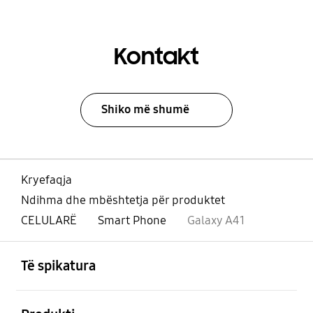
Kontakt
Shiko më shumë
Kryefaqja
Ndihma dhe mbështetja për produktet
CELULARË
Smart Phone
Galaxy A41
Footer Navigation
e hapur
Të spikatura
e hapur