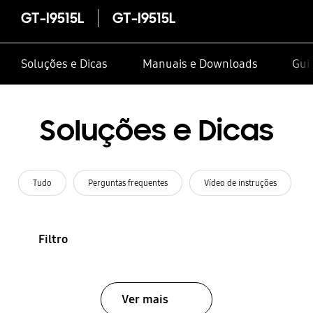
GT-I9515L
GT-I9515L
Soluções e Dicas
Manuais e Downloads
Guia
Soluções e Dicas
Tudo
Perguntas frequentes
Vídeo de instruções
Filtro
Ver mais