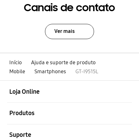
Canais de contato
Ver mais
Início
Ajuda e suporte de produto
Mobile
Smartphones
GT-I9515L
abrir
Footer Navigation
Loja Online
abrir
Produtos
abrir
Suporte