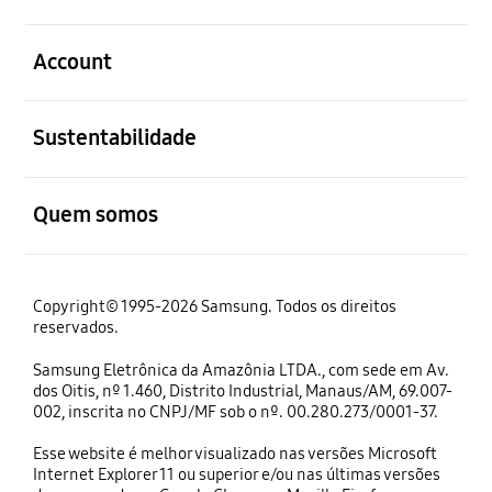
abrir
Account
abrir
Sustentabilidade
abrir
Quem somos
Copyright© 1995-2026 Samsung. Todos os direitos
reservados.
Samsung Eletrônica da Amazônia LTDA., com sede em Av.
dos Oitis, nº 1.460, Distrito Industrial, Manaus/AM, 69.007-
002, inscrita no CNPJ/MF sob o nº. 00.280.273/0001-37.
Esse website é melhor visualizado nas versões Microsoft
Internet Explorer 11 ou superior e/ou nas últimas versões