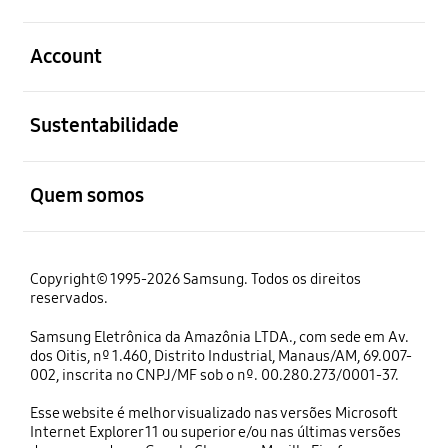
abrir
Account
abrir
Sustentabilidade
abrir
Quem somos
Copyright© 1995-2026 Samsung. Todos os direitos
reservados.
Samsung Eletrônica da Amazônia LTDA., com sede em Av.
dos Oitis, nº 1.460, Distrito Industrial, Manaus/AM, 69.007-
002, inscrita no CNPJ/MF sob o nº. 00.280.273/0001-37.
Esse website é melhor visualizado nas versões Microsoft
Internet Explorer 11 ou superior e/ou nas últimas versões