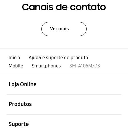
Canais de contato
Ver mais
Início
Ajuda e suporte de produto
Mobile
Smartphones
SM-A105M/DS
abrir
Footer Navigation
Loja Online
abrir
Produtos
abrir
Suporte