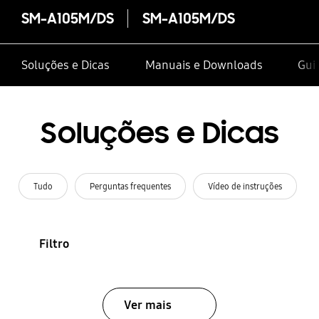
SM-A105M/DS
SM-A105M/DS
Soluções e Dicas
Manuais e Downloads
Guia
Soluções e Dicas
Tudo
Perguntas frequentes
Vídeo de instruções
Filtro
Ver mais