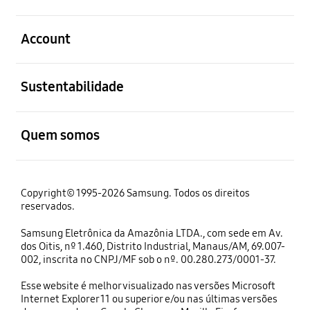
abrir
Account
abrir
Sustentabilidade
abrir
Quem somos
Copyright© 1995-2026 Samsung. Todos os direitos
reservados.
Samsung Eletrônica da Amazônia LTDA., com sede em Av.
dos Oitis, nº 1.460, Distrito Industrial, Manaus/AM, 69.007-
002, inscrita no CNPJ/MF sob o nº. 00.280.273/0001-37.
Esse website é melhor visualizado nas versões Microsoft
Internet Explorer 11 ou superior e/ou nas últimas versões