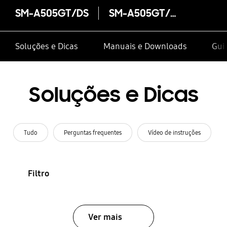
SM-A505GT/DS
SM-A505GT/DS
Soluções e Dicas
Manuais e Downloads
Guia
Soluções e Dicas
Tudo
Perguntas frequentes
Vídeo de instruções
Filtro
Ver mais