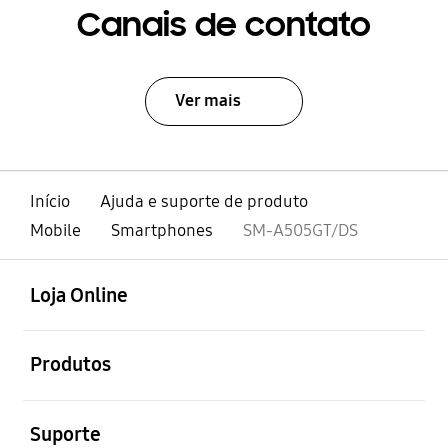
Canais de contato
Ver mais
Início
Ajuda e suporte de produto
Mobile
Smartphones
SM-A505GT/DS
abrir
Footer Navigation
Loja Online
abrir
Produtos
abrir
Suporte