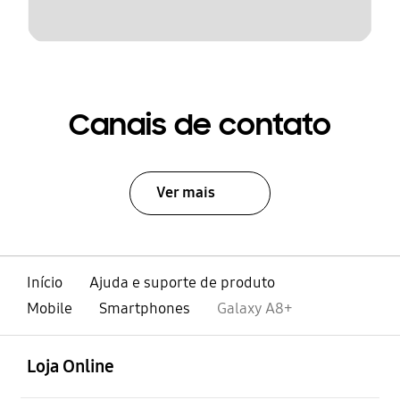
Canais de contato
Ver mais
Início
Ajuda e suporte de produto
Mobile
Smartphones
Galaxy A8+
abrir
Footer Navigation
Loja Online
abrir