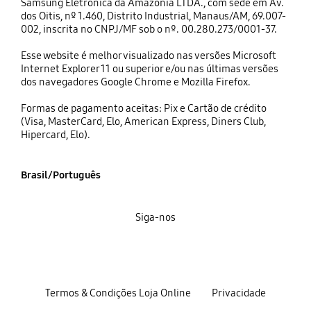
Samsung Eletrônica da Amazônia LTDA., com sede em Av.
dos Oitis, nº 1.460, Distrito Industrial, Manaus/AM, 69.007-
002, inscrita no CNPJ/MF sob o nº. 00.280.273/0001-37.
Esse website é melhor visualizado nas versões Microsoft
Internet Explorer 11 ou superior e/ou nas últimas versões
dos navegadores Google Chrome e Mozilla Firefox.
Formas de pagamento aceitas: Pix e Cartão de crédito
(Visa, MasterCard, Elo, American Express, Diners Club,
Hipercard, Elo).
Brasil/Português
Siga-nos
Termos & Condições Loja Online
Privacidade