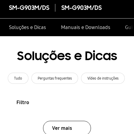
SM-G903M/DS
SM-G903M/DS
Soluções e Dicas
Manuais e Downloads
Guia
Soluções e Dicas
Tudo
Perguntas frequentes
Vídeo de instruções
Filtro
Ver mais