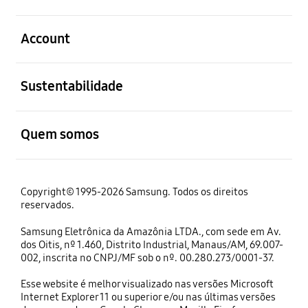
abrir
Account
abrir
Sustentabilidade
abrir
Quem somos
Copyright© 1995-2026 Samsung. Todos os direitos
reservados.
Samsung Eletrônica da Amazônia LTDA., com sede em Av.
dos Oitis, nº 1.460, Distrito Industrial, Manaus/AM, 69.007-
002, inscrita no CNPJ/MF sob o nº. 00.280.273/0001-37.
Esse website é melhor visualizado nas versões Microsoft
Internet Explorer 11 ou superior e/ou nas últimas versões