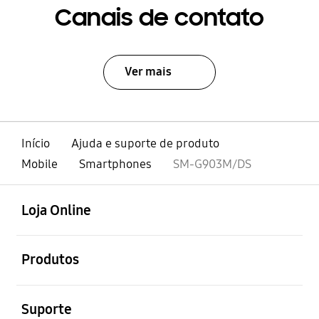
Canais de contato
Ver mais
Início
Ajuda e suporte de produto
Mobile
Smartphones
SM-G903M/DS
abrir
Footer Navigation
Loja Online
abrir
Produtos
abrir
Suporte