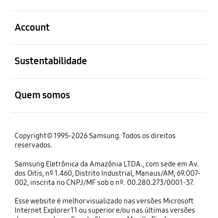
abrir
Account
abrir
Sustentabilidade
abrir
Quem somos
Copyright© 1995-2026 Samsung. Todos os direitos
reservados.
Samsung Eletrônica da Amazônia LTDA., com sede em Av.
dos Oitis, nº 1.460, Distrito Industrial, Manaus/AM, 69.007-
002, inscrita no CNPJ/MF sob o nº. 00.280.273/0001-37.
Esse website é melhor visualizado nas versões Microsoft
Internet Explorer 11 ou superior e/ou nas últimas versões