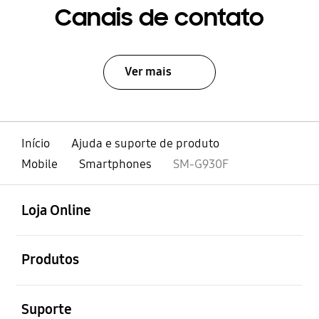
Canais de contato
Ver mais
Início
Ajuda e suporte de produto
Mobile
Smartphones
SM-G930F
abrir
Footer Navigation
Loja Online
abrir
Produtos
abrir
Suporte