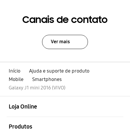
Canais de contato
Ver mais
Início
Ajuda e suporte de produto
Mobile
Smartphones
Galaxy J1 mini 2016 (VIVO)
abrir
Footer Navigation
Loja Online
abrir
Produtos