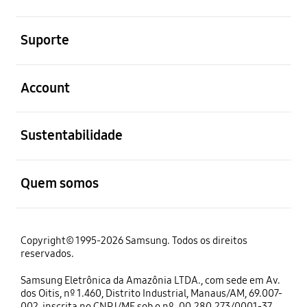
abrir
Suporte
abrir
Account
abrir
Sustentabilidade
abrir
Quem somos
Copyright© 1995-2026 Samsung. Todos os direitos
reservados.
Samsung Eletrônica da Amazônia LTDA., com sede em Av.
dos Oitis, nº 1.460, Distrito Industrial, Manaus/AM, 69.007-
002, inscrita no CNPJ/MF sob o nº. 00.280.273/0001-37.