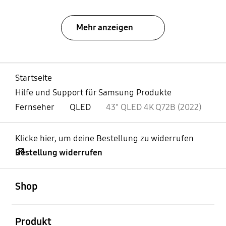
Mehr anzeigen
Startseite
Hilfe und Support für Samsung Produkte
Fernseher
QLED
43" QLED 4K Q72B (2022)
Klicke hier, um deine Bestellung zu widerrufen
Bestellung widerrufen
öffnen
Footer Navigation
Shop
öffnen
Produkt