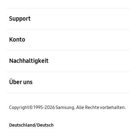
öffnen
Support
öffnen
Konto
öffnen
Nachhaltigkeit
öffnen
Über uns
Copyright© 1995-2026 Samsung. Alle Rechte vorbehalten.
Deutschland/Deutsch