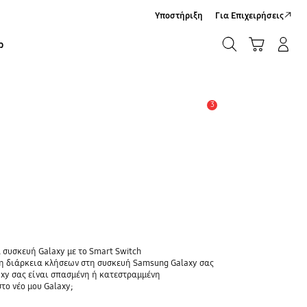
Υποστήριξη
Για Επιχειρήσεις
ΑΝΑΖΗΤΗΣΗ
Καλάθι Αγορών
Σύνδεση/Εγγραφή
ρ
ΑΝΑΖΗΤΗΣΗ
3
Ειδοποίηση
 συσκευή Galaxy με το Smart Switch
τη διάρκεια κλήσεων στη συσκευή Samsung Galaxy σας
axy σας είναι σπασμένη ή κατεστραμμένη
το νέο μου Galaxy;