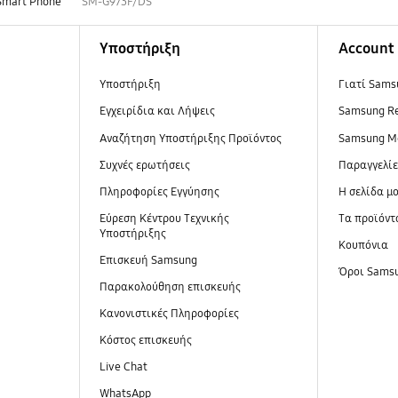
Smart Phone
SM-G973F/DS
Υποστήριξη
Account
Υποστήριξη
Γιατί Sams
Εγχειρίδια και Λήψεις
Samsung R
Αναζήτηση Υποστήριξης Προϊόντος
Samsung M
Συχνές ερωτήσεις
Παραγγελί
Πληροφορίες Εγγύησης
Η σελίδα μ
Εύρεση Κέντρου Τεχνικής
Τα προϊόντ
Υποστήριξης
Κουπόνια
Επισκευή Samsung
Όροι Sams
Παρακολούθηση επισκευής
Κανονιστικές Πληροφορίες
Κόστος επισκευής
Live Chat
WhatsApp