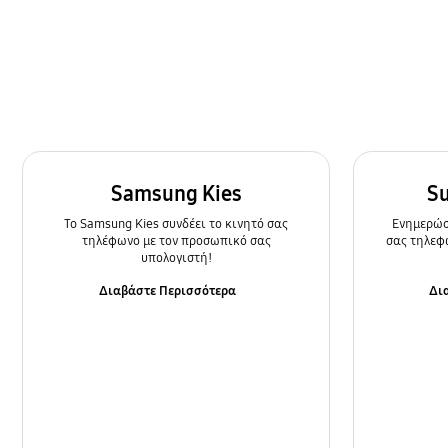
Κάμερα
Κλήση & Επαφές
Κλείδωμα
Μπαταρία
Ρυθμίσεις
Samsung Kies
S
To Samsung Kies συνδέει το κινητό σας
Ενημερώστ
Τρόπος χρήσης
τηλέφωνο με τον προσωπικό σας
σας τηλεφ
υπολογιστή!
Φόρτιση/Εκκίνηση
Διαβάστε Περισσότερα
Δι