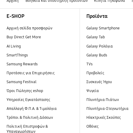
Αρχική
Βοήθεια και υποστήριξη προϊόντων
Κινητά Τηλέφωνα
Footer Navigation
E-SHOP
Προϊόντα
Αρχική σελίδα προσφορών
Galaxy Smartphone
Buy Direct Get More
Galaxy Tab
AI Living
Galaxy Ρολόγια
SmartThings
Galaxy Buds
Samsung Rewards
TVs
Προτάσεις για Επιχειρήσεις
Προβολείς
Samsung Festival
Συσκευές Ήχου
Όροι Πώλησης eshop
Ψυγεία
Υπηρεσίες Εγκατάστασης
Πλυντήρια Πιάτων
Απαλλαγή Φ.Π.Α. & Τιμολόγια
Πλυντήρια-Στεγνωτήρια
Τρόποι & Πολιτική Δόσεων
Ηλεκτρικές Σκούπες
Πολιτική Επιστροφών &
Οθόνες
Υπαναχωρήσεων