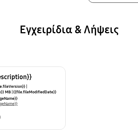
Εγχειρίδια & Λήψεις
escription}}
e.fileVersion}}
ze}} MB
{{file.fileModifiedDate}}
mes}}
uageName}}
uageName}}