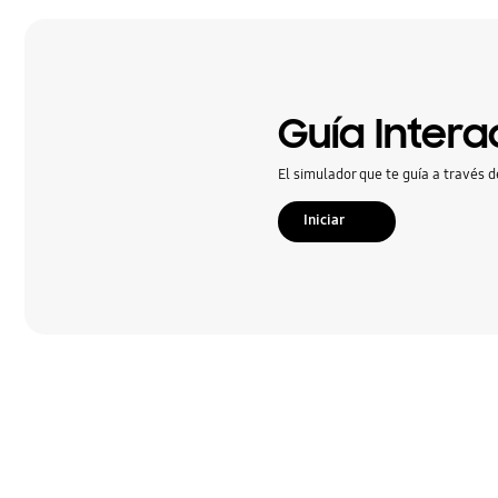
Hardware
Llamada & contactos
Mensaje
Guía Intera
Multimedia
El simulador que te guía a través d
Red & WiFi
Iniciar
SNS
encendido