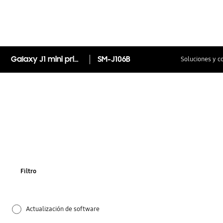
Galaxy J1 mini prime (3G)
SM-J106B
Soluciones y c
Filtro
Actualización de software