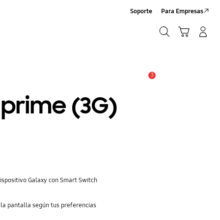
Soporte
Para Empresas
Búsqueda
Carrito
Iniciar sesión/Registrarse
Búsqueda
3
Alerta
 prime (3G)
dispositivo Galaxy con Smart Switch
 la pantalla según tus preferencias