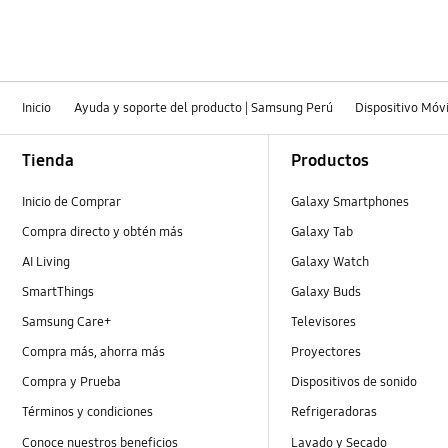
Inicio
Ayuda y soporte del producto | Samsung Perú
Dispositivo Móvi
Footer Navigation
Tienda
Productos
Inicio de Comprar
Galaxy Smartphones
Compra directo y obtén más
Galaxy Tab
AI Living
Galaxy Watch
SmartThings
Galaxy Buds
Samsung Care+
Televisores
Compra más, ahorra más
Proyectores
Compra y Prueba
Dispositivos de sonido
Términos y condiciones
Refrigeradoras
Conoce nuestros beneficios
Lavado y Secado