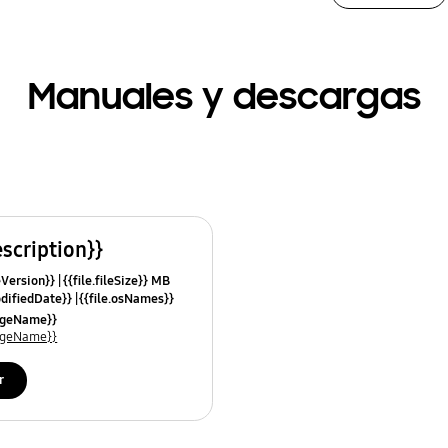
Manuales y descargas
escription}}
leVersion}}
{{file.fileSize}} MB
odifiedDate}}
{{file.osNames}}
uageName}}
uageName}}
r